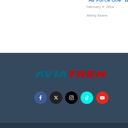
“Air Force One” 
February 9, 2016
Akhty Keane