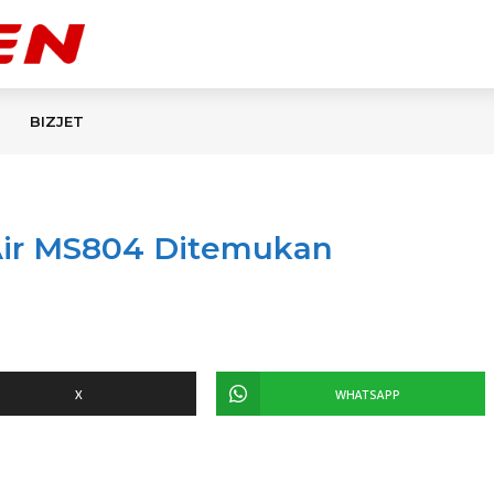
BIZJET
Air MS804 Ditemukan
X
WHATSAPP