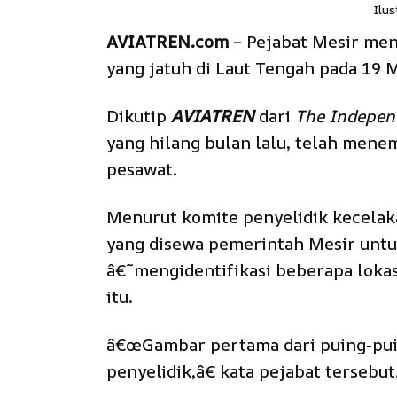
Ilus
AVIATREN.com
– Pejabat Mesir me
yang jatuh di Laut Tengah pada 19 M
Dikutip
AVIATREN
dari
The Indepen
yang hilang bulan lalu, telah men
pesawat.
Menurut komite penyelidik kecelak
yang disewa pemerintah Mesir untu
â€˜mengidentifikasi beberapa lokas
itu.
â€œGambar pertama dari puing-puin
penyelidik,â€ kata pejabat tersebut