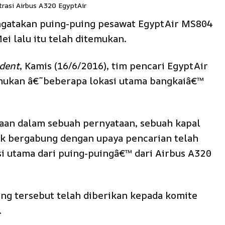
trasi Airbus A320 EgyptAir
ngatakan puing-puing pesawat EgyptAir MS804
ei lalu itu telah ditemukan.
dent
, Kamis (16/6/2016), tim pencari EgyptAir
emukan â€˜beberapa lokasi utama bangkaiâ€™
aan dalam sebuah pernyataan, sebuah kapal
k bergabung dengan upaya pencarian telah
i utama dari puing-puingâ€™ dari Airbus A320
g tersebut telah diberikan kepada komite
.