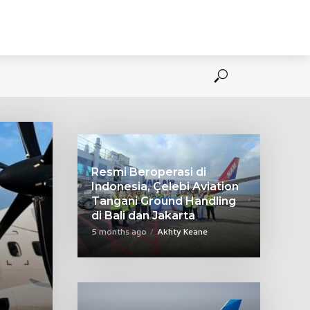
Resmi Beroperasi di
Indonesia, Çelebi Aviation
Tangani Ground Handling
di Bali dan Jakarta
5 months ago
Akhty Keane