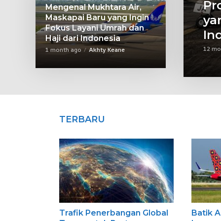
Pr
Mengenal Mukhtara Air,
Maskapai Baru yang Ingin
ya
Fokus Layani Umrah dan
In
Haji dari Indonesia
12 mo
1 month ago
Akhty Keane
TERBARU
Trafik Penerbangan Global
Batik A