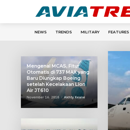
NEWS
TRENDS
MILITARY
FEATURES
Mengenal MCAS, Fitur
Otomatis di 737 MAX yang
Baru Diungkap Boeing
setelah Kecelakaan Lion
Air JT610
November 16, 2018
Akhty Keane