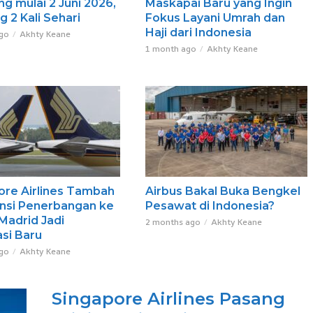
g mulai 2 Juni 2026,
Maskapai Baru yang Ingin
 2 Kali Sehari
Fokus Layani Umrah dan
Haji dari Indonesia
go
Akhty Keane
1 month ago
Akhty Keane
ore Airlines Tambah
Airbus Bakal Buka Bengkel
nsi Penerbangan ke
Pesawat di Indonesia?
Madrid Jadi
2 months ago
Akhty Keane
si Baru
go
Akhty Keane
Singapore Airlines Pasang