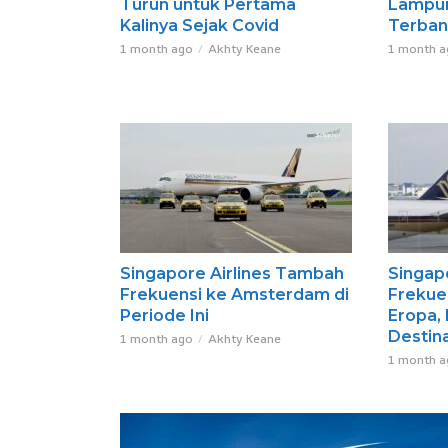
Turun untuk Pertama
Lampun
Kalinya Sejak Covid
Terbang
1 month ago
Akhty Keane
1 month a
Singapore Airlines Tambah
Singap
Frekuensi ke Amsterdam di
Frekue
Periode Ini
Eropa, 
Destina
1 month ago
Akhty Keane
1 month a