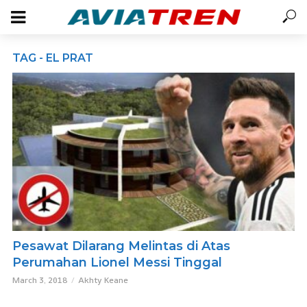
TAG - EL PRAT
Pesawat Dilarang Melintas di Atas
Perumahan Lionel Messi Tinggal
March 3, 2018
Akhty Keane