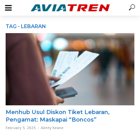
TAG - LEBARAN
Menhub Usul Diskon Tiket Lebaran,
Pengamat: Maskapai “Boncos”
February 5, 2025
Akhty Keane