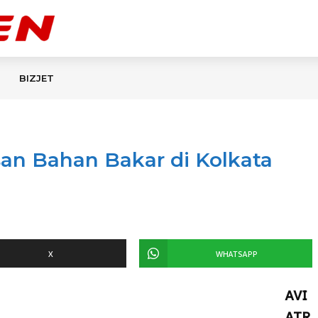
BIZJET
san Bahan Bakar di Kolkata
X
WHATSAPP
AVI
ATR