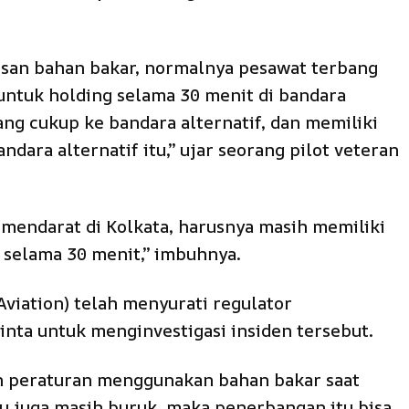
isan bahan bakar, normalnya pesawat terbang
ntuk holding selama 30 menit di bandara
ang cukup ke bandara alternatif, dan memiliki
ndara alternatif itu,” ujar seorang pilot veteran
r) mendarat di Kolkata, harusnya masih memiliki
i selama 30 menit,” imbuhnya.
Aviation) telah menyurati regulator
nta untuk menginvestigasi insiden tersebut.
an peraturan menggunakan bahan bakar saat
 itu juga masih buruk, maka penerbangan itu bisa