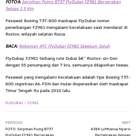
FOTO:
Â
Serpihan Puing B737 FlyDubai FZ981 Berserakan
Seluas 1,5 Km
Pesawat Boeing 737-800 maskapai FlyDubai nomor
penerbangan FZ981 mengalami kecelakaan saat mendarat di
Rostov, wilayah selatan Rusia.
BACA:
Rekaman ATC FlyDubai FZ981 Sebelum Jatuh
FlyDubay FZ981 terbang rute Dubai â€“ Rostov-on-Don
dengan 55 penumpang dan 7 kru, semuanya dilaporkan tewas.
Pesawat yang mengalami kecelakaan adalah tipe Boeing 737-
800 registrasi A6-FDN dan mulai dioperasikan oleh maskapai
Timur Tengah itu pada 2010 lalu.
FLYDUBAI
FZ981
PREVIOUS
NEXT
FOTO: Serpihan Puing B737
A380 Lufthansa Nyaris
FlyDubai FZ981 Berserakan
Bertabrakan dengan