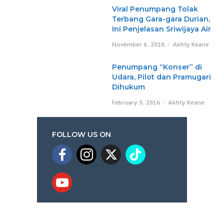
Viral Penumpang Tolak
Terbang Gara-gara Durian,
Ini Penjelasan Sriwijaya Air
November 6, 2018
Akhty Keane
Penumpang “Konser” di
Udara, Pilot dan Pramugari
Dihukum
February 5, 2016
Akhty Keane
FOLLOW US ON