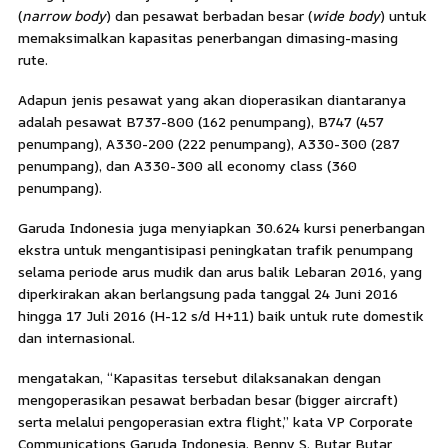
(
narrow body
) dan pesawat berbadan besar (
wide body
) untuk
memaksimalkan kapasitas penerbangan dimasing-masing
rute.
Adapun jenis pesawat yang akan dioperasikan diantaranya
adalah pesawat B737-800 (162 penumpang), B747 (457
penumpang), A330-200 (222 penumpang), A330-300 (287
penumpang), dan A330-300 all economy class (360
penumpang).
Garuda Indonesia juga menyiapkan 30.624 kursi penerbangan
ekstra untuk mengantisipasi peningkatan trafik penumpang
selama periode arus mudik dan arus balik Lebaran 2016, yang
diperkirakan akan berlangsung pada tanggal 24 Juni 2016
hingga 17 Juli 2016 (H-12 s/d H+11) baik untuk rute domestik
dan internasional.
mengatakan, “Kapasitas tersebut dilaksanakan dengan
mengoperasikan pesawat berbadan besar (bigger aircraft)
serta melalui pengoperasian extra flight,” kata VP Corporate
Communications Garuda Indonesia, Benny S. Butar Butar