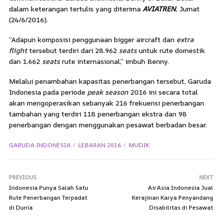
dalam keterangan tertulis yang diterima
AVIATREN
, Jumat
(24/6/2016).
“Adapun komposisi penggunaan bigger aircraft dan
extra
flight
tersebut terdiri dari 28.962
seats
untuk rute domestik
dan 1.662
seats
rute internasional,” imbuh Benny.
Melalui penambahan kapasitas penerbangan tersebut, Garuda
Indonesia pada periode
peak season
2016 ini secara total
akan mengoperasikan sebanyak 216 frekuensi penerbangan
tambahan yang terdiri 118 penerbangan ekstra dan 98
penerbangan dengan menggunakan pesawat berbadan besar.
GARUDA INDONESIA
LEBARAN 2016
MUDIK
PREVIOUS
NEXT
Indonesia Punya Salah Satu
AirAsia Indonesia Jual
Rute Penerbangan Terpadat
Kerajinan Karya Penyandang
di Dunia
Disabilitas di Pesawat