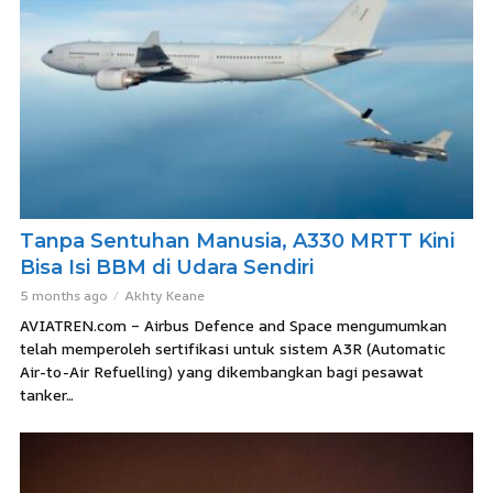
Tanpa Sentuhan Manusia, A330 MRTT Kini
Bisa Isi BBM di Udara Sendiri
5 months ago
Akhty Keane
AVIATREN.com – Airbus Defence and Space mengumumkan
telah memperoleh sertifikasi untuk sistem A3R (Automatic
Air-to-Air Refuelling) yang dikembangkan bagi pesawat
tanker...