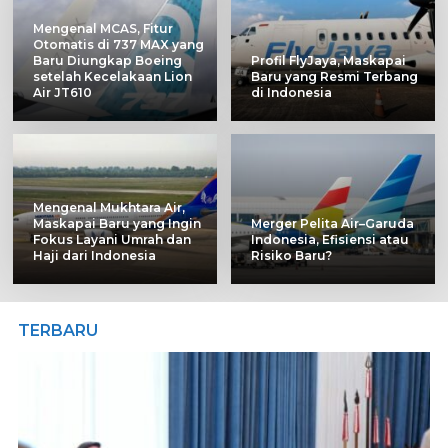
Mengenal MCAS, Fitur
Otomatis di 737 MAX yang
Baru Diungkap Boeing
Profil FlyJaya, Maskapai
setelah Kecelakaan Lion
Baru yang Resmi Terbang
Air JT610
di Indonesia
Mengenal Mukhtara Air,
Maskapai Baru yang Ingin
Merger Pelita Air–Garuda
Fokus Layani Umrah dan
Indonesia, Efisiensi atau
Haji dari Indonesia
Risiko Baru?
TERBARU