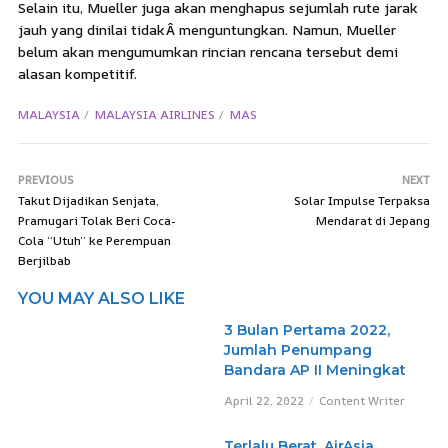
Selain itu, Mueller juga akan menghapus sejumlah rute jarak
jauh yang dinilai tidakÂ menguntungkan. Namun, Mueller
belum akan mengumumkan rincian rencana tersebut demi
alasan kompetitif.
MALAYSIA
MALAYSIA AIRLINES
MAS
PREVIOUS
NEXT
Takut Dijadikan Senjata,
Solar Impulse Terpaksa
Pramugari Tolak Beri Coca-
Mendarat di Jepang
Cola “Utuh” ke Perempuan
Berjilbab
YOU MAY ALSO LIKE
3 Bulan Pertama 2022,
Jumlah Penumpang
Bandara AP II Meningkat
April 22, 2022
Content Writer
Terlalu Berat, AirAsia