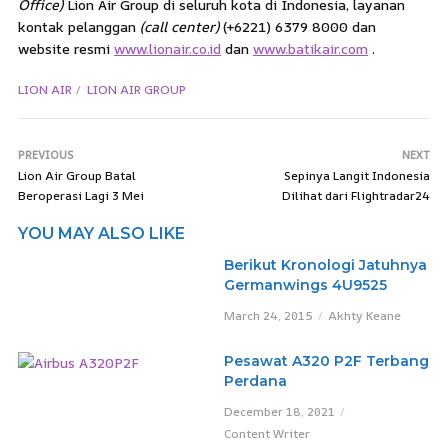
Office)
Lion Air Group di seluruh kota di Indonesia, layanan
kontak pelanggan
(call center)
(+6221) 6379 8000 dan
website resmi
www.lionair.co.id
dan
www.batikair.com
.
LION AIR
LION AIR GROUP
PREVIOUS
NEXT
Lion Air Group Batal
Sepinya Langit Indonesia
Beroperasi Lagi 3 Mei
Dilihat dari Flightradar24
YOU MAY ALSO LIKE
Berikut Kronologi Jatuhnya
Germanwings 4U9525
March 24, 2015
Akhty Keane
Pesawat A320 P2F Terbang
Perdana
December 18, 2021
Content Writer