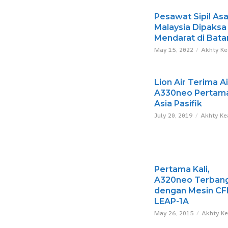
Pesawat Sipil Asa
Malaysia Dipaksa
Mendarat di Bat
May 15, 2022
Akhty K
Lion Air Terima A
A330neo Pertama
Asia Pasifik
July 20, 2019
Akhty Ke
Pertama Kali,
A320neo Terban
dengan Mesin C
LEAP-1A
May 26, 2015
Akhty K