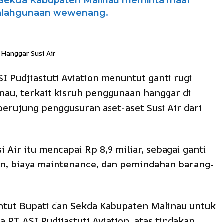
n Sekda Kabupaten Malinau meminta maaf
nyalahgunaan wewenang.
Hanggar Susi Air
 Pudjiastuti Aviation menuntut ganti rugi
au, terkait kisruh penggunaan hanggar di
berujung penggusuran aset-aset Susi Air dari
i Air itu mencapai Rp 8,9 miliar, sebagai ganti
n, biaya maintenance, dan pemindahan barang-
nuntut Bupati dan Sekda Kabupaten Malinau untuk
 PT ASI Pudjiastuti Aviation, atas tindakan