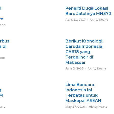
l
Peneliti Duga Lokasi
Baru Jatuhnya MH370
am
April 21, 2017
Akhty Keane
eane
irbus
Berikut Kronologi
 di
Garuda Indonesia
GA618 yang
Tergelincir di
ane
Makassar
June 2, 2015
Akhty Keane
Lima Bandara
g
Indonesia Ini
FM
Terbatas untuk
Maskapai ASEAN
eane
May 17, 2016
Akhty Keane