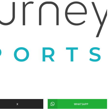
X
WHATSAPP