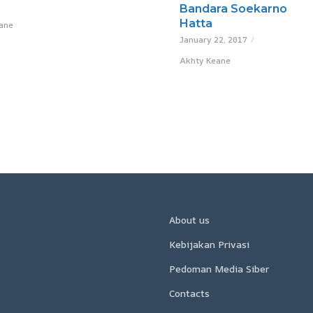
Bandara Soekarno
Hatta
ane
January 22, 2017
Akhty Keane
About us
Kebijakan Privasi
Pedoman Media Siber
Contacts