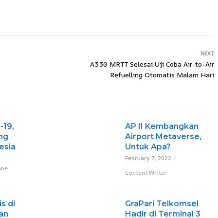
NEXT
A330 MRTT Selesai Uji Coba Air-to-Air
Refuelling Otomatis Malam Hari
-19,
AP II Kembangkan
ng
Airport Metaverse,
esia
Untuk Apa?
February 7, 2022
ane
Content Writer
s di
GraPari Telkomsel
an
Hadir di Terminal 3