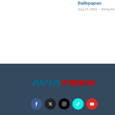
Balikpapan
July 13, 2016
Akhty Ke