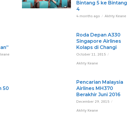
Bintang 5 ke Bintang
4
4 months ago
Akhty Keane
Roda Depan A330
Singapore Airlines
ian”
Kolaps di Changi
Keane
October 11, 2015
Akhty Keane
Pencarian Malaysia
n 50
Airlines MH370
Berakhir Juni 2016
December 29, 2015
Akhty Keane