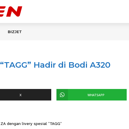
BIZJET
“TAGG” Hadir di Bodi A320
X
WHATSAPP
ZA dengan livery spesial “TAGG”