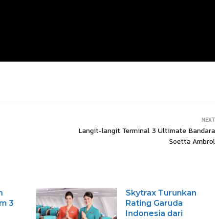
NEXT
Langit-langit Terminal 3 Ultimate Bandara
Soetta Ambrol
n
Skytrax Turunkan
am 3
Rating Garuda
Indonesia dari