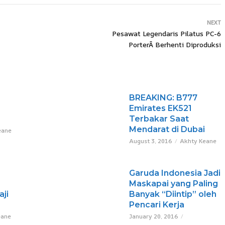
NEXT
Pesawat Legendaris Pilatus PC-6
PorterÂ Berhenti Diproduksi
BREAKING: B777
Emirates EK521
Terbakar Saat
Mendarat di Dubai
eane
August 3, 2016
Akhty Keane
Garuda Indonesia Jadi
Maskapai yang Paling
ji
Banyak “Diintip” oleh
Pencari Kerja
eane
January 20, 2016