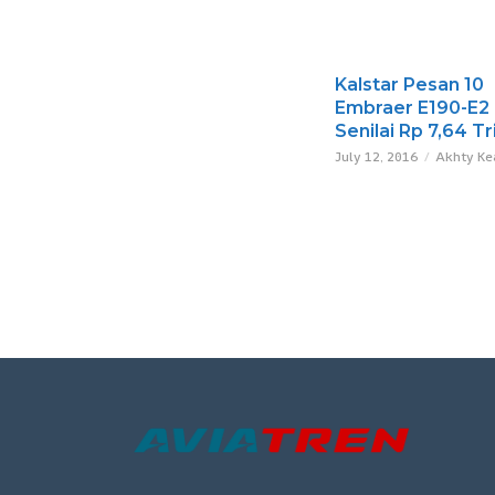
Kalstar Pesan 10
Embraer E190-E2
Senilai Rp 7,64 Tri
July 12, 2016
Akhty Ke