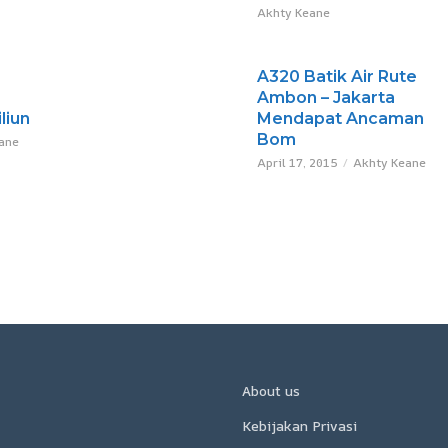
Akhty Keane
A320 Batik Air Rute
Ambon – Jakarta
liun
Mendapat Ancaman
Bom
ane
April 17, 2015
Akhty Keane
About us
Kebijakan Privasi