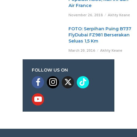
Air France
November 26, 2018
Akhty Keane
FOTO: Serpihan Puing B737
FlyDubai FZ981 Berserakan
Seluas 1,5 Km
March 20, 2016
Akhty Keane
FOLLOW US ON