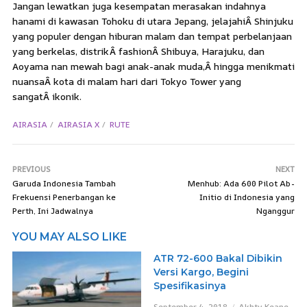
Jangan lewatkan juga kesempatan merasakan indahnya
hanami di kawasan Tohoku di utara Jepang, jelajahiÂ Shinjuku
yang populer dengan hiburan malam dan tempat perbelanjaan
yang berkelas, distrikÂ fashionÂ Shibuya, Harajuku, dan
Aoyama nan mewah bagi anak-anak muda,Â hingga menikmati
nuansaÂ kota di malam hari dari Tokyo Tower yang
sangatÂ ikonik.
AIRASIA
AIRASIA X
RUTE
PREVIOUS
NEXT
Garuda Indonesia Tambah
Menhub: Ada 600 Pilot Ab-
Frekuensi Penerbangan ke
Initio di Indonesia yang
Perth, Ini Jadwalnya
Nganggur
YOU MAY ALSO LIKE
ATR 72-600 Bakal Dibikin
Versi Kargo, Begini
Spesifikasinya
September 4, 2018
Akhty Keane