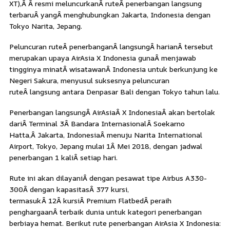
XT),Â Â resmi meluncurkanÂ ruteÂ penerbangan langsung
terbaruÂ yangÂ menghubungkan Jakarta, Indonesia dengan
Tokyo Narita, Jepang.
Peluncuran ruteÂ penerbanganÂ langsungÂ harianÂ tersebut
merupakan upaya AirAsia X Indonesia gunaÂ
menjawab
tingginya minatÂ wisatawanÂ Indonesia untuk berkunjung ke
Negeri Sakura, menyusul suksesnya peluncuran
ruteÂ langsung antara Denpasar Bali dengan Tokyo tahun lalu.
Penerbangan langsungÂ AirAsiaÂ X IndonesiaÂ akan bertolak
dariÂ Terminal 3Â Bandara InternasionalÂ Soekarno
Hatta,Â Jakarta, IndonesiaÂ menuju Narita International
Airport, Tokyo, Jepang mulai 1Â Mei 2018, dengan jadwal
penerbangan 1 kaliÂ setiap hari.
Rute ini akan dilayaniÂ dengan pesawat tipe Airbus A330-
300Â dengan kapasitasÂ 377 kursi,
termasukÂ 12Â kursiÂ Premium FlatbedÂ peraih
penghargaanÂ terbaik dunia untuk kategori penerbangan
berbiaya hemat. Berikut rute penerbangan AirAsia X Indonesia: