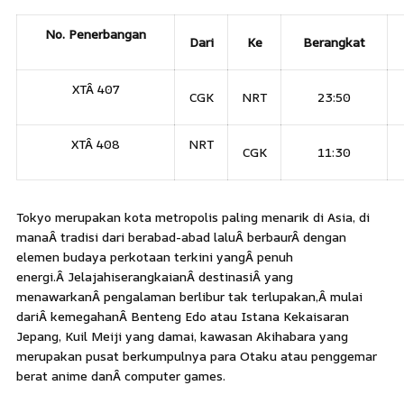
No. Penerbangan
Dari
Ke
Berangkat
XTÂ 407
CGK
NRT
23:50
XTÂ 408
NRT
CGK
11:30
Tokyo merupakan kota metropolis paling menarik di Asia, di
manaÂ tradisi dari berabad-abad laluÂ berbaurÂ dengan
elemen budaya perkotaan terkini yangÂ penuh
energi.Â Jelajahi
serangkaianÂ destinasiÂ yang
menawarkanÂ pengalaman berlibur tak terlupakan,Â mulai
dariÂ kemegahanÂ Benteng Edo atau Istana Kekaisaran
Jepang, Kuil Meiji yang damai, kawasan Akihabara yang
merupakan pusat berkumpulnya para Otaku atau penggemar
berat anime danÂ computer games.