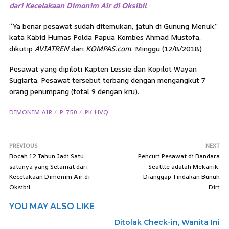
dari Kecelakaan Dimonim Air di Oksibil
“Ya benar pesawat sudah ditemukan, jatuh di Gunung Menuk,”
kata Kabid Humas Polda Papua Kombes Ahmad Mustofa,
dikutip
AVIATREN
dari
KOMPAS.com
, Minggu (12/8/2018)
Pesawat yang dipiloti Kapten Lessie dan Kopilot Wayan
Sugiarta. Pesawat tersebut terbang dengan mengangkut 7
orang penumpang (total 9 dengan kru).
DIMONIM AIR
P-750
PK-HVQ
PREVIOUS
NEXT
Bocah 12 Tahun Jadi Satu-
Pencuri Pesawat di Bandara
satunya yang Selamat dari
Seattle adalah Mekanik,
Kecelakaan Dimonim Air di
Dianggap Tindakan Bunuh
Oksibil
Diri
YOU MAY ALSO LIKE
Ditolak Check-in, Wanita Ini