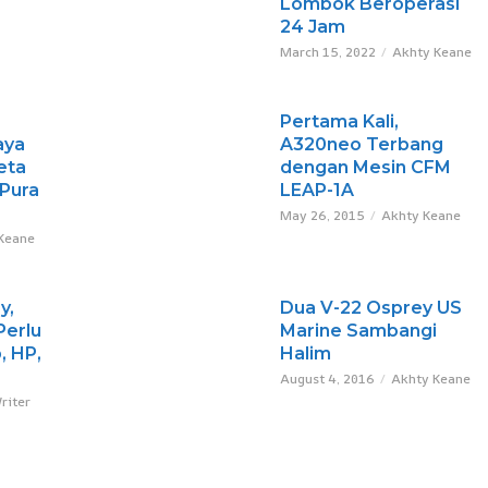
Lombok Beroperasi
24 Jam
March 15, 2022
Akhty Keane
Pertama Kali,
aya
A320neo Terbang
eta
dengan Mesin CFM
Pura
LEAP-1A
May 26, 2015
Akhty Keane
Keane
y,
Dua V-22 Osprey US
erlu
Marine Sambangi
, HP,
Halim
August 4, 2016
Akhty Keane
riter