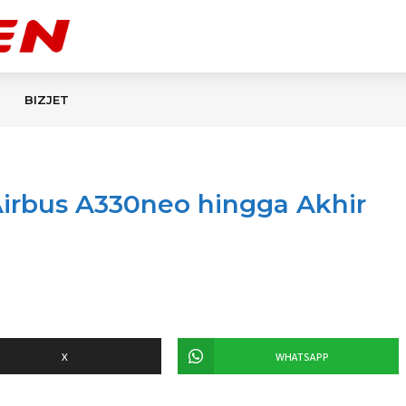
BIZJET
Airbus A330neo hingga Akhir
X
WHATSAPP