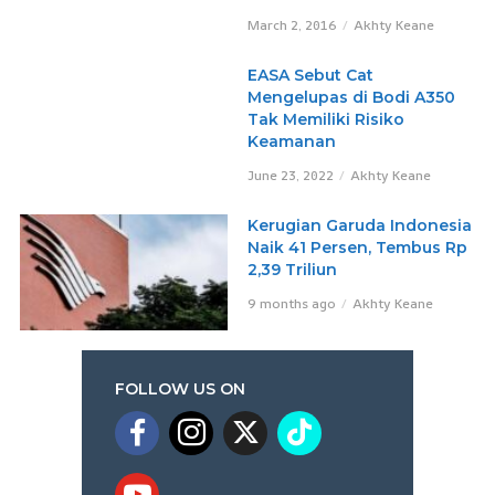
March 2, 2016
Akhty Keane
EASA Sebut Cat
Mengelupas di Bodi A350
Tak Memiliki Risiko
Keamanan
June 23, 2022
Akhty Keane
Kerugian Garuda Indonesia
Naik 41 Persen, Tembus Rp
2,39 Triliun
9 months ago
Akhty Keane
FOLLOW US ON