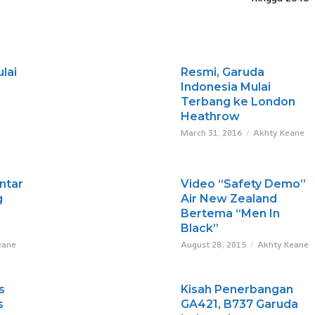
lai
Resmi, Garuda
Indonesia Mulai
Terbang ke London
Heathrow
March 31, 2016
Akhty Keane
ntar
Video “Safety Demo”
g
Air New Zealand
Bertema “Men In
Black”
eane
August 28, 2015
Akhty Keane
s
Kisah Penerbangan
s
GA421, B737 Garuda