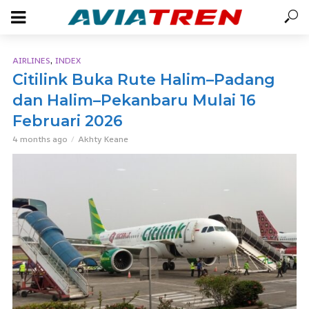
,
AIRLINES
INDEX
Citilink Buka Rute Halim–Padang
dan Halim–Pekanbaru Mulai 16
Februari 2026
4 months ago
Akhty Keane