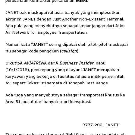
perusahaan kontraktor pertahanan EG&G.
JANET bak maskapai rahasia, banyak yang memplesetkan
akronim JANET dengan Just Another Non-Existent Terminal.
Ada pula yang menyebutnya sebagai kepanjangan dari Joint
Air Network for Employee Transportation.
Namun kata “JANET” sering dipakai oleh pilot-pilot maskapai
itu sebagai kode panggilan (
callsign
).
DikutipÂ
AVIATREN
Â dariÂ
Business Insider
, Rabu
(10/1/2018), penumpang yang dilayani JANET merupakan
karyawan yang bekerja di fasilitas rahasia milik pemerintah
AS, seperti lokasi uji senjata di Tonopah Test Range.
Ada juga yang menyebutnya sebagai transportasi khusus ke
Area 51, pusat dari banyak teori konspirasi.
B737-200 “JANET”
Tiap pagi, parkiran di terminal Gold Coast akan dipenuhi oleh