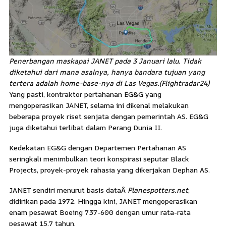
Penerbangan maskapai JANET pada 3 Januari lalu. Tidak
diketahui dari mana asalnya, hanya bandara tujuan yang
tertera adalah home-base-nya di Las Vegas.
(Flightradar24)
Yang pasti, kontraktor pertahanan EG&G yang
mengoperasikan JANET, selama ini dikenal melakukan
beberapa proyek riset senjata dengan pemerintah AS. EG&G
juga diketahui terlibat dalam Perang Dunia II.
Kedekatan EG&G dengan Departemen Pertahanan AS
seringkali menimbulkan teori konspirasi seputar Black
Projects, proyek-proyek rahasia yang dikerjakan Dephan AS.
JANET sendiri menurut basis dataÂ
Planespotters.net
,
didirikan pada 1972. Hingga kini, JANET mengoperasikan
enam pesawat Boeing 737-600 dengan umur rata-rata
pesawat 15,7 tahun.