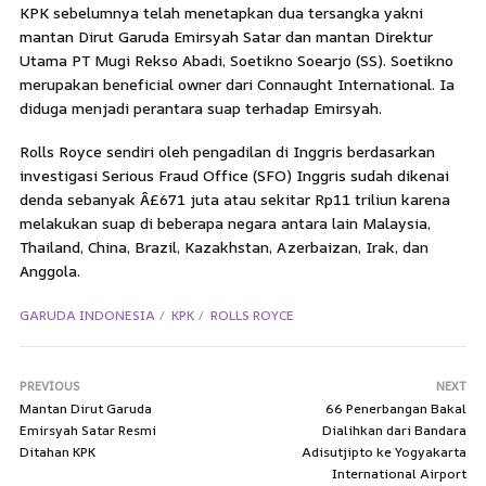
KPK sebelumnya telah menetapkan dua tersangka yakni
mantan Dirut Garuda Emirsyah Satar dan mantan Direktur
Utama PT Mugi Rekso Abadi, Soetikno Soearjo (SS). Soetikno
merupakan beneficial owner dari Connaught International. Ia
diduga menjadi perantara suap terhadap Emirsyah.
Rolls Royce sendiri oleh pengadilan di Inggris berdasarkan
investigasi Serious Fraud Office (SFO) Inggris sudah dikenai
denda sebanyak Â£671 juta atau sekitar Rp11 triliun karena
melakukan suap di beberapa negara antara lain Malaysia,
Thailand, China, Brazil, Kazakhstan, Azerbaizan, Irak, dan
Anggola.
GARUDA INDONESIA
KPK
ROLLS ROYCE
PREVIOUS
NEXT
Mantan Dirut Garuda
66 Penerbangan Bakal
Emirsyah Satar Resmi
Dialihkan dari Bandara
Ditahan KPK
Adisutjipto ke Yogyakarta
International Airport