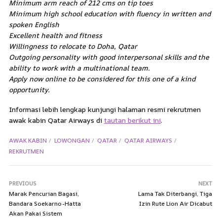
Minimum arm reach of 212 cms on tip toes
Minimum high school education with fluency in written and
spoken English
Excellent health and fitness
Willingness to relocate to Doha, Qatar
Outgoing personality with good interpersonal skills and the
ability to work with a multinational team.
Apply now online to be considered for this one of a kind
opportunity.
Informasi lebih lengkap kunjungi halaman resmi rekrutmen
awak kabin Qatar Airways di
tautan berikut ini
.
AWAK KABIN
LOWONGAN
QATAR
QATAR AIRWAYS
REKRUTMEN
PREVIOUS
NEXT
Marak Pencurian Bagasi,
Lama Tak Diterbangi, Tiga
Bandara Soekarno-Hatta
Izin Rute Lion Air Dicabut
Akan Pakai Sistem