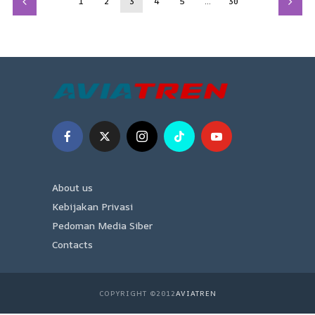
1
2
3
4
5
…
30
About us
Kebijakan Privasi
Pedoman Media Siber
Contacts
COPYRIGHT ©2012
AVIATREN