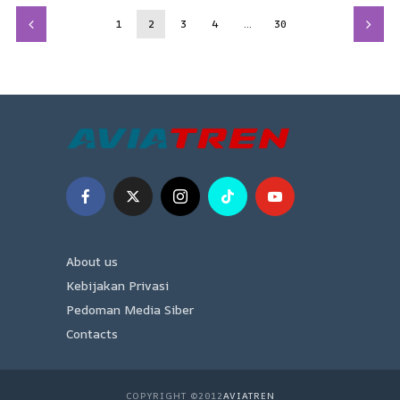
1
2
3
4
…
30
About us
Kebijakan Privasi
Pedoman Media Siber
Contacts
COPYRIGHT ©2012
AVIATREN