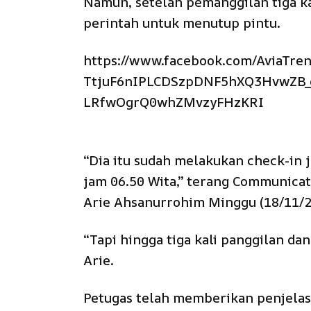
Namun, setelah pemanggilan tiga ka
perintah untuk menutup pintu.
https://www.facebook.com/AviaTre
TtjuF6nIPLCDSzpDNF5hXQ3HvwZB_
LRfwOgrQ0whZMvzyFHzKRI
“Dia itu sudah melakukan check-in 
jam 06.50 Wita,” terang Communicat
Arie Ahsanurrohim Minggu (18/11/
“Tapi hingga tiga kali panggilan dan
Arie.
Petugas telah memberikan penjela