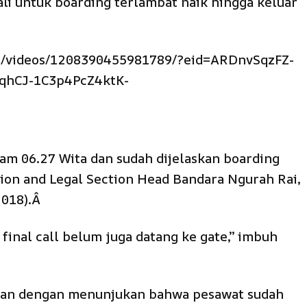
li untuk boarding terlambat naik hingga keluar
n/videos/1208390455981789/?eid=ARDnvSqzFZ-
qhCJ-1C3p4PcZ4ktK-
jam 06.27 Wita dan sudah dijelaskan boarding
ion and Legal Section Head Bandara Ngurah Rai,
2018).Â
 final call belum juga datang ke gate,” imbuh
san dengan menunjukan bahwa pesawat sudah