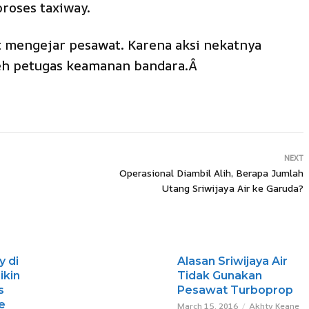
roses taxiway.
 mengejar pesawat. Karena aksi nekatnya
eh petugas keamanan bandara.Â
NEXT
Operasional Diambil Alih, Berapa Jumlah
Utang Sriwijaya Air ke Garuda?
 di
Alasan Sriwijaya Air
ikin
Tidak Gunakan
s
Pesawat Turboprop
e
March 15, 2016
Akhty Keane